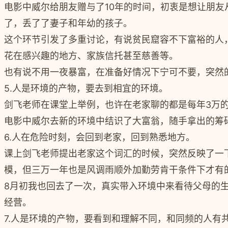
电影中威尔给朋友赠与了10年的时间，初衷是想让朋
了，丢了了妻子和年幼的孩子。
这个环节引发了多重讨论，有说贫民窟容不下富裕的人
花在感兴趣的地方、家族信托甚至慈善等。
也有说不用一夜暴富，在准备好情况下宁可不要，突然
5.人是环境的产物，要去到相宜的环境。
剑飞老师在课堂上举例，也许在老家聊的都是每年3万
电影中威尔去新的环境中结识了大富翁，随手拿出的筹
6.人在危险时刻，会回到老家，回到熟悉地方。
课上剑飞老师提出老家这个词汇的时候，突然反映了一
模，但三万一年也是风调雨顺外加勤劳肯干条件下才有
8月初我也回去了一次，真实带入环境中来看待父母的
经营。
7.人是环境的产物，要看到和理解不同，和同频的人有