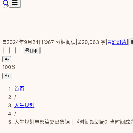
跳转到主要内容
0
%
2024年9月24日
67
分钟阅读
|
20,063
字
|
幻灯片
|
|
...
|
...
|
...
|
|
打印
A-
100
%
A+
首页
/
人生规划
/
人生规划电影篇复盘集锦 | 《时间规划局》当时间成