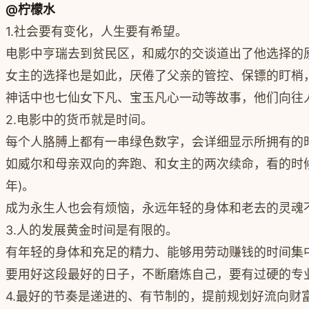
@柠檬水
1.社会要有变化，人生要有希望。
电影中亨瑞去到贫民区，和威尔的交谈道出了他选择的
女主的选择也是如此，厌倦了父亲的管控、保镖的盯梢
神话中也七仙女下凡、宝玉凡心一动等故事，他们向往
2.电影中的货币就是时间。
每个人胳膊上都有一串绿色数字，会详细显示所拥有的
如威尔和母亲双向的奔跑、和女主的两次续命，看的时候
年)。
成为永生人也会有烦恼，永远年轻的身体和老去的灵魂
3.人的发展黄金时间是有限的。
有年轻的身体和充足的精力、能够用劳动赚钱的时间集中
要用好这段最好的日子，不断磨炼自己，要有过硬的专
4.最好的节奏是递进的、有节制的，提前规划好流向财