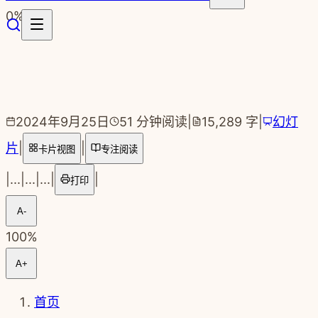
跳转到主要内容
0
%
2024年9月25日
51
分钟阅读
|
15,289
字
|
幻灯
片
|
|
卡片视图
专注阅读
|
...
|
...
|
...
|
|
打印
A-
100
%
A+
首页