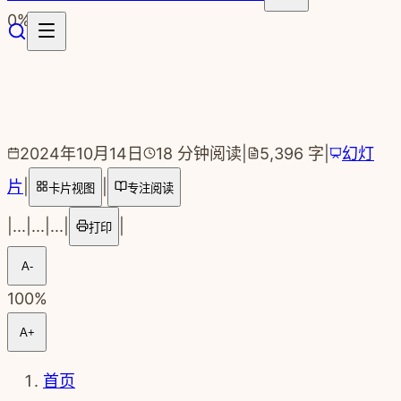
跳转到主要内容
0
%
2024年10月14日
18
分钟阅读
|
5,396
字
|
幻灯
片
|
|
卡片视图
专注阅读
|
...
|
...
|
...
|
|
打印
A-
100
%
A+
首页