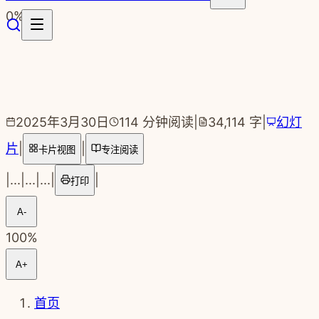
跳转到主要内容
0
%
2025年3月30日
114
分钟阅读
|
34,114
字
|
幻灯
片
|
|
卡片视图
专注阅读
|
...
|
...
|
...
|
|
打印
A-
100
%
A+
首页