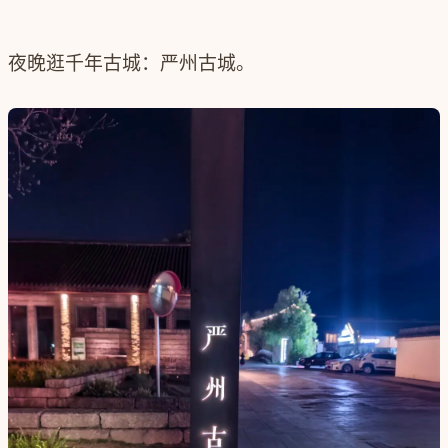
夜晚逛千年古城：严州古城。