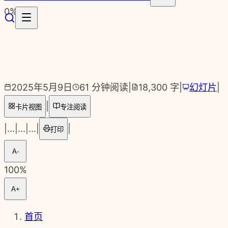
跳转到主要内容
0
%
2025年5月9日
61
分钟阅读
|
18,300
字
|
幻灯片
|
|
卡片视图
专注阅读
|
...
|
...
|
...
|
|
打印
A-
100
%
A+
首页