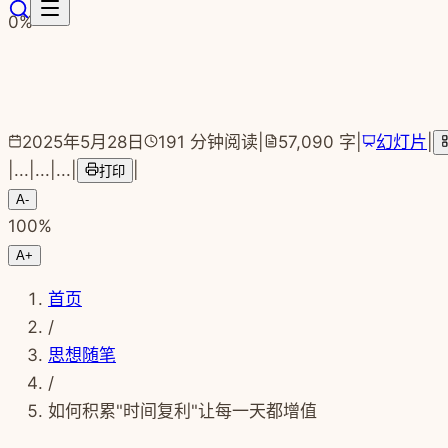
跳转到主要内容
0
%
2025年5月28日
191
分钟阅读
|
57,090
字
|
幻灯片
|
|
...
|
...
|
...
|
|
打印
A-
100
%
A+
首页
/
思想随笔
/
如何积累"时间复利"让每一天都增值