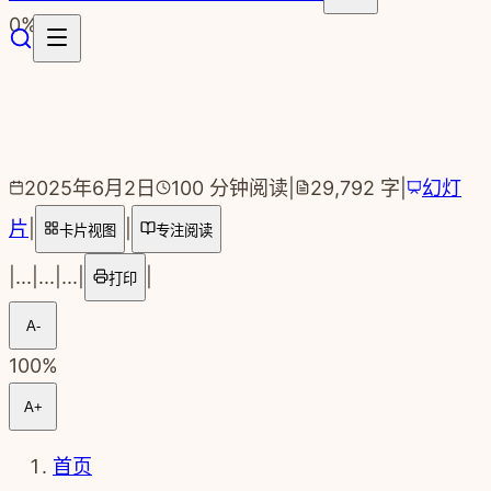
跳转到主要内容
0
%
2025年6月2日
100
分钟阅读
|
29,792
字
|
幻灯
片
|
|
卡片视图
专注阅读
|
...
|
...
|
...
|
|
打印
A-
100
%
A+
首页