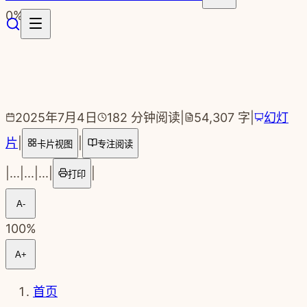
跳转到主要内容
0
%
2025年7月4日
182
分钟阅读
|
54,307
字
|
幻灯
片
|
|
卡片视图
专注阅读
|
...
|
...
|
...
|
|
打印
A-
100
%
A+
首页