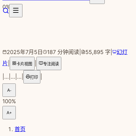
跳转到主要内容
0
%
2025年7月5日
187
分钟阅读
|
55,895
字
|
幻灯
片
|
|
卡片视图
专注阅读
|
...
|
...
|
...
|
|
打印
A-
100
%
A+
首页