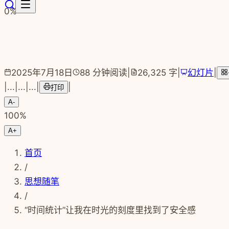
跳转到主要内容
0
%
2025年7月18日
88
分钟阅读
|
26,325
字
|
幻灯片
|
|
...
|
...
|
...
|
|
打印
A-
100
%
A+
首页
/
思想随笔
/
“时间统计”让我在时光的刻度里找到了安全感