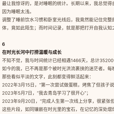
最让我惊讶的，是对睡眠的统计。长期以来，我总觉得自
因为睡眠太浅。
调整了睡前饮水习惯和卧室光线后，我竟然能记住完整
体，竟如此陌生；而时间记录，就是那把打开自我认知
6
在时光长河中打捞温暖与成长
不知不觉，我与时间统计已经相遇1466天，总计352
如今的我，已不再是那个被时光洪流裹挟的迷茫者。每
那些看似平淡的文字，此刻都变得鲜活起来：
2022年3月15日，“第一次尝试做蛋糕，烤焦了但孩子说
2023年5月7日，“我去青岛学习了很开心”；
2023年9月20日，“完成人生第一次线上分享，很紧张但
这些片段，如同镶嵌在时光里的宝石，在记忆的深处熠