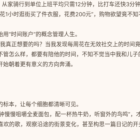
，从家骑行到单位上班平均只需12分钟，比打车还快3分钟
花1小时逛街买了件衣服，花费200元”，购物欲望竟不
用“时间账户”的概念管理人生。
是我真正想要的吗？当我发现每周花在无效社交上的时间
，不管怎么样，都要有陪他的时间，不知不觉当中我和儿子
开始朝着更有意义的方向奔涌。
的标本，让每个细胞都清晰可见。
5分钟慢慢咀嚼全麦面包，配一杯热牛奶，听窗外的鸟鸣”
喜欢的歌，观察沿途的街景变化，甚至构思一篇日记的开