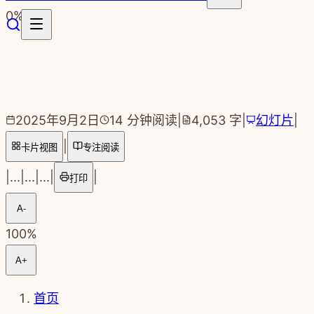
跳转到主要内容
0
%
2025年9月2日
14
分钟阅读
|
4,053
字
|
幻灯片
|
|
卡片视图
专注阅读
|
...
|
...
|
...
|
|
打印
A-
100
%
A+
首页