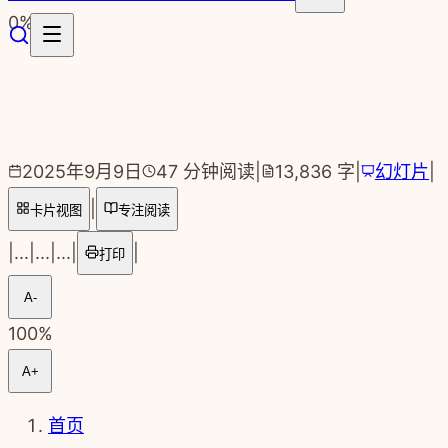
跳转到主要内容
0
%
2025年9月9日
47
分钟阅读
|
13,836
字
|
幻灯片
|
|
卡片视图
专注阅读
|
...
|
...
|
...
|
|
打印
A-
100
%
A+
首页