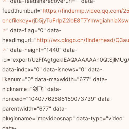
" data-feedsharecoverurl="" data-
feedthumburl="
https://findermp.video.qq.com/
encfilekey=rjD5jyTuFrIpZ2ibE8T7Ymwgiahni
" data-flag="0" data-
headimgurl="
http://wx.qlogo.cn/finderhead/
" data-height="1440" data-
id="export/UzFfAgtgekIEAQAAAAAAh0QtSjl
data-index="0" data-isnews="0" data-
likenum="0" data-maxwidth="677" data-
nickname="剑飞" data-
nonceid="10407762886159073739" data-
parentwidth="677" data-
pluginname="mpvideosnap" data-type="video"
data-