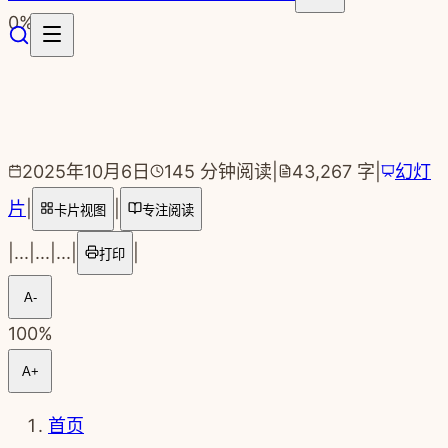
跳转到主要内容
0
%
2025年10月6日
145
分钟阅读
|
43,267
字
|
幻灯
片
|
|
卡片视图
专注阅读
|
...
|
...
|
...
|
|
打印
A-
100
%
A+
首页