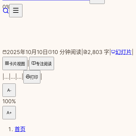
跳转到主要内容
0
%
2025年10月10日
10
分钟阅读
|
2,803
字
|
幻灯片
|
|
卡片视图
专注阅读
|
...
|
...
|
...
|
|
打印
A-
100
%
A+
首页