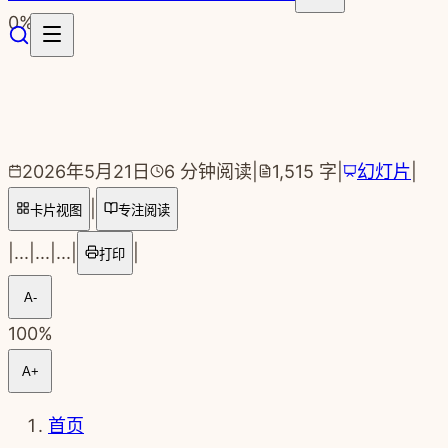
跳转到主要内容
0
%
2026年5月21日
6
分钟阅读
|
1,515
字
|
幻灯片
|
|
卡片视图
专注阅读
|
...
|
...
|
...
|
|
打印
A-
100
%
A+
首页