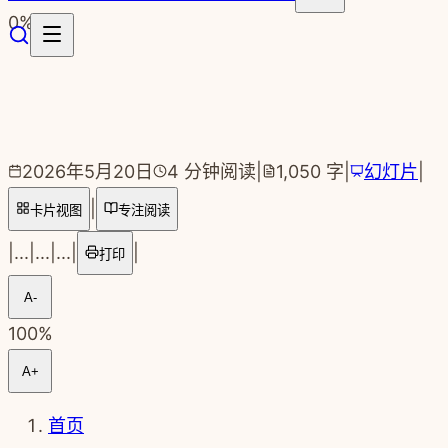
跳转到主要内容
0
%
2026年5月20日
4
分钟阅读
|
1,050
字
|
幻灯片
|
|
卡片视图
专注阅读
|
...
|
...
|
...
|
|
打印
A-
100
%
A+
首页