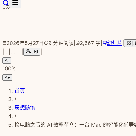
跳转到主要内容
0
%
2026年5月27日
9
分钟阅读
|
2,667
字
|
幻灯片
|
卡
|
...
|
...
|
...
|
|
打印
A-
100
%
A+
首页
/
思想随笔
/
换电脑之后的 AI 效率革命：一台 Mac 的智能化部署