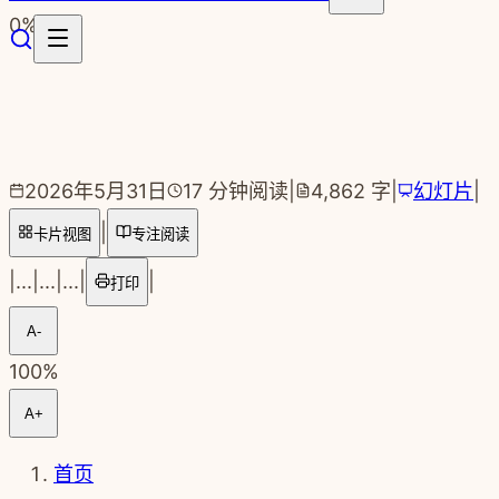
跳转到主要内容
0
%
2026年5月31日
17
分钟阅读
|
4,862
字
|
幻灯片
|
|
卡片视图
专注阅读
|
...
|
...
|
...
|
|
打印
A-
100
%
A+
首页