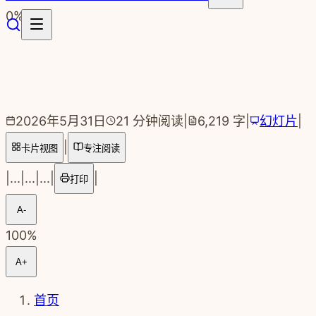
跳转到主要内容
0
%
2026年5月31日
21
分钟阅读
|
6,219
字
|
幻灯片
|
|
卡片视图
专注阅读
|
...
|
...
|
...
|
|
打印
A-
100
%
A+
首页