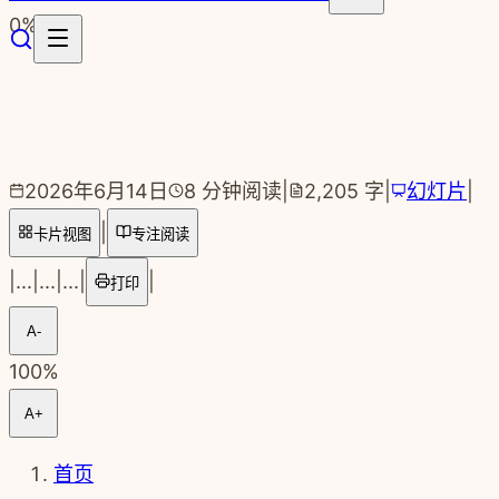
跳转到主要内容
0
%
2026年6月14日
8
分钟阅读
|
2,205
字
|
幻灯片
|
|
卡片视图
专注阅读
|
...
|
...
|
...
|
|
打印
A-
100
%
A+
首页