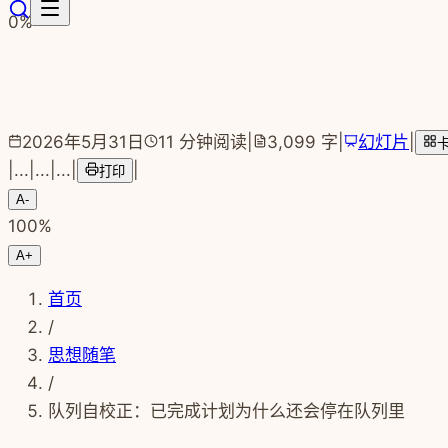
跳转到主要内容
0
%
2026年5月31日
11
分钟阅读
|
3,099
字
|
幻灯片
|
|
...
|
...
|
...
|
|
打印
A-
100
%
A+
首页
/
思想随笔
/
队列自校正：已完成计划为什么还会停在队列里