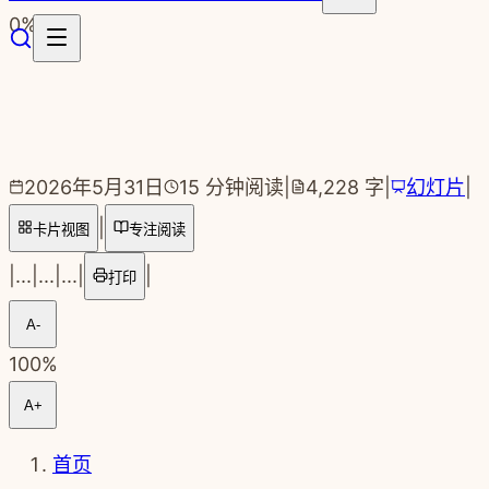
跳转到主要内容
0
%
2026年5月31日
15
分钟阅读
|
4,228
字
|
幻灯片
|
|
卡片视图
专注阅读
|
...
|
...
|
...
|
|
打印
A-
100
%
A+
首页