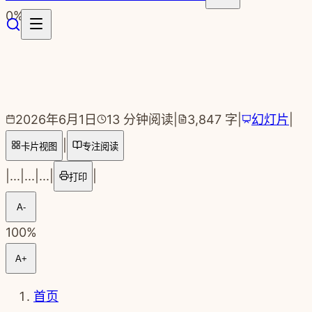
跳转到主要内容
0
%
2026年6月1日
13
分钟阅读
|
3,847
字
|
幻灯片
|
|
卡片视图
专注阅读
|
...
|
...
|
...
|
|
打印
A-
100
%
A+
首页