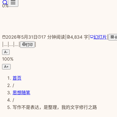
跳转到主要内容
0
%
2026年5月31日
17
分钟阅读
|
4,834
字
|
幻灯片
|
|
...
|
...
|
...
|
|
打印
A-
100
%
A+
首页
/
思想随笔
/
写作不是表达，是整理，我的文字修行之路