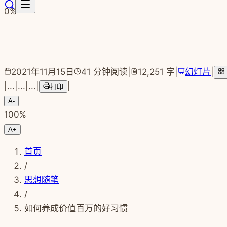
跳转到主要内容
0
%
2021年11月15日
41
分钟阅读
|
12,251
字
|
幻灯片
|
|
...
|
...
|
...
|
|
打印
A-
100
%
A+
首页
/
思想随笔
/
如何养成价值百万的好习惯