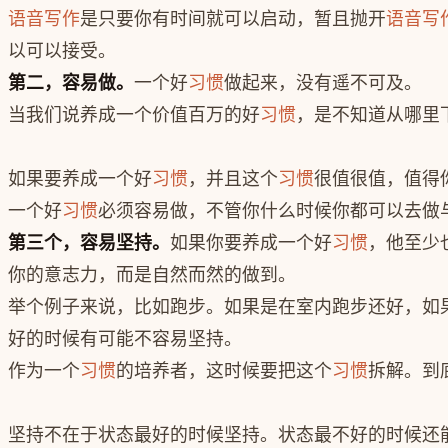
语音写作
是只要你有时间就可以启动，暂且抛开
语音写
以可以接受。
第二，容易做。
一个好
习惯
做起来，没有遥不可及。
当我们说养成一个价值百万的好
习惯
，是不知道从哪里
如果要养成一个好
习惯
，并且这个
习惯
很值很值，值得
一个好
习惯
必须容易做，不管你什么时候你都可以去做
第三个，容易坚持。
如果你要养成一个好
习惯
，他至少
你的意志力，而是自然而然的做到。
举个例子来说，比如跑步。如果是在室内跑步还好，如
好的时候有可能不容易坚持。
作为一个
习惯
的培养者，这时候要把这个
习惯
拆解。到
坚持不在于状态最好的时候坚持。状态最不好的时候还