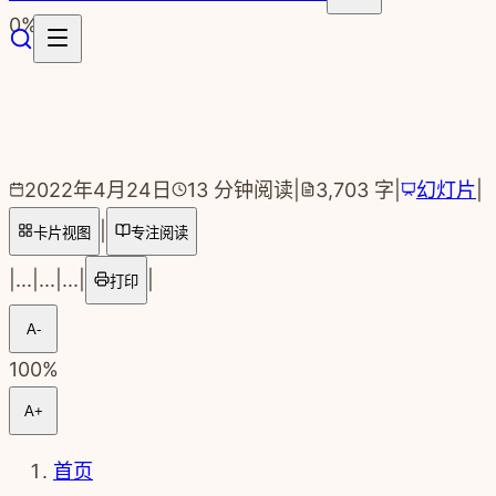
跳转到主要内容
0
%
2022年4月24日
13
分钟阅读
|
3,703
字
|
幻灯片
|
|
卡片视图
专注阅读
|
...
|
...
|
...
|
|
打印
A-
100
%
A+
首页