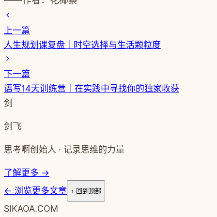
——作者：花椰蔡
上一篇
人生规划课复盘｜时空选择与生活颗粒度
下一篇
语写14天训练营｜在实践中寻找你的独家收获
剑
剑飞
思考啊创始人 · 记录思维的力量
了解更多 →
←
浏览更多文章
↑ 回到顶部
SIKAOA.COM