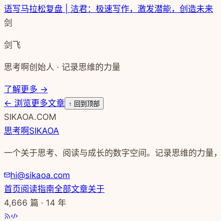
语写马拉松复盘 | 洁君：极速写作，激发潜能，创造未来
剑
剑飞
思考啊创始人 · 记录思维的力量
了解更多 →
←
浏览更多文章
↑ 回到顶部
SIKAOA.COM
思考啊
SIKAOA
一个关于思考、阅读与成长的数字空间。记录思维的力量
hi@sikaoa.com
首页
阅读指南
全部文章
关于
4,666
篇 · 14 年