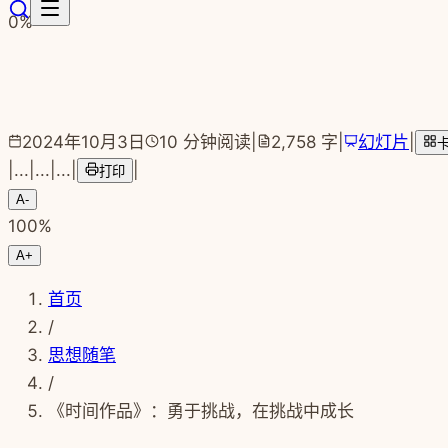
跳转到主要内容
0
%
2024年10月3日
10
分钟阅读
|
2,758
字
|
幻灯片
|
|
...
|
...
|
...
|
|
打印
A-
100
%
A+
首页
/
思想随笔
/
《时间作品》：勇于挑战，在挑战中成长