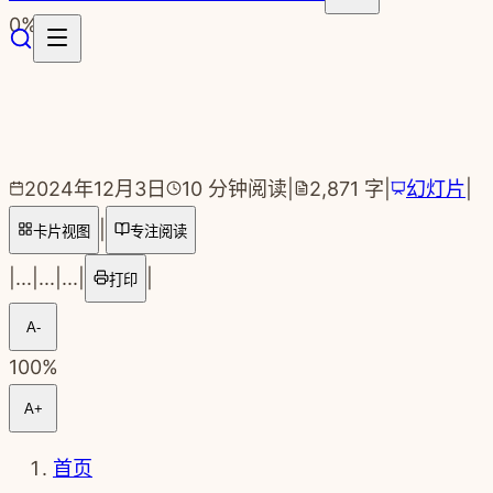
跳转到主要内容
0
%
2024年12月3日
10
分钟阅读
|
2,871
字
|
幻灯片
|
|
卡片视图
专注阅读
|
...
|
...
|
...
|
|
打印
A-
100
%
A+
首页