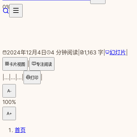
跳转到主要内容
0
%
2024年12月4日
4
分钟阅读
|
1,163
字
|
幻灯片
|
|
卡片视图
专注阅读
|
...
|
...
|
...
|
|
打印
A-
100
%
A+
首页