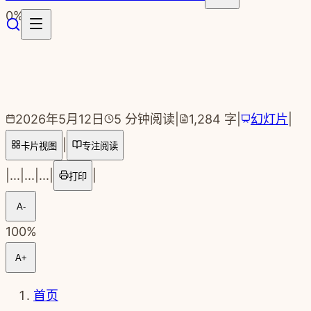
跳转到主要内容
0
%
2026年5月12日
5
分钟阅读
|
1,284
字
|
幻灯片
|
|
卡片视图
专注阅读
|
...
|
...
|
...
|
|
打印
A-
100
%
A+
首页