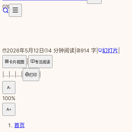
跳转到主要内容
0
%
2026年5月12日
4
分钟阅读
|
914
字
|
幻灯片
|
|
卡片视图
专注阅读
|
...
|
...
|
...
|
|
打印
A-
100
%
A+
首页