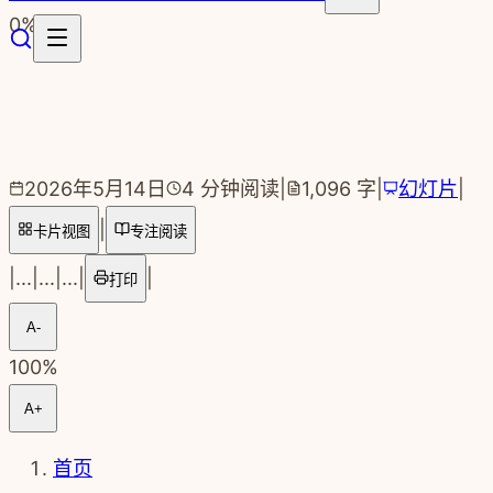
跳转到主要内容
0
%
2026年5月14日
4
分钟阅读
|
1,096
字
|
幻灯片
|
|
卡片视图
专注阅读
|
...
|
...
|
...
|
|
打印
A-
100
%
A+
首页