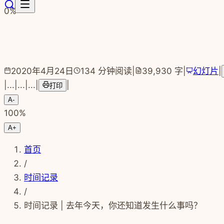
跳转到主要内容
0
%
2020年4月24日
134
分钟阅读
|
39,930
字
|
幻灯片
|
|
...
|
...
|
...
|
|
打印
A-
100
%
A+
首页
/
时间记录
/
时间记录 | 去年今天，你还知道发生什么事吗？