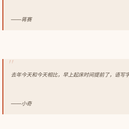
——蒋赛
去年今天和今天相比，早上起床时间提前了，语写
——小奇