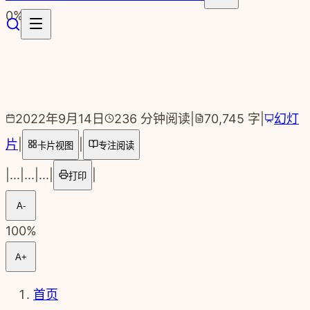
跳转到主要内容
0
%
2022年9月14日
236
分钟阅读
|
70,745
字
|
幻灯
片
|
|
卡片视图
专注阅读
|
...
|
...
|
...
|
|
打印
A-
100
%
A+
首页