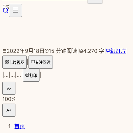
跳转到主要内容
0
%
2022年9月18日
15
分钟阅读
|
4,270
字
|
幻灯片
|
|
卡片视图
专注阅读
|
...
|
...
|
...
|
|
打印
A-
100
%
A+
首页