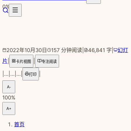
跳转到主要内容
0
%
2022年10月30日
157
分钟阅读
|
46,841
字
|
幻灯
片
|
|
卡片视图
专注阅读
|
...
|
...
|
...
|
|
打印
A-
100
%
A+
首页