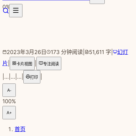
跳转到主要内容
0
%
2023年3月26日
173
分钟阅读
|
51,611
字
|
幻灯
片
|
|
卡片视图
专注阅读
|
...
|
...
|
...
|
|
打印
A-
100
%
A+
首页