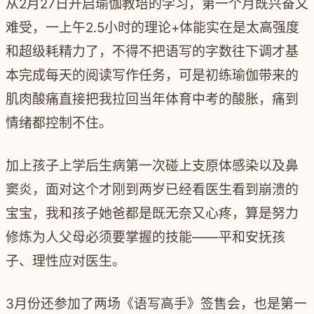
从2月27日开启瑜伽教培的学习，第一个月既兴奋又
难受，一上午2.5小时的理论+体能实在是太高强度
和超级耗精力了，不得不把语写的字数往下调才基
本完成每天的阅读写作任务，可是初练瑜伽带来的
肌肉酸痛直接把我拉回当年体育中考的酸胀，痛到
情绪都控制不住。
加上孩子上学后生病第一次碰上支原体感染以及鼻
窦炎，面对这个才刚到两岁已经看医生看到崩溃的
宝宝，我和孩子她爸都是既无奈又心疼，算是努力
修炼为人父母必须要掌握的技能——平和安抚孩
子、理性应对医生。
3月份还参加了两场《语写高手》签售会，也是第一