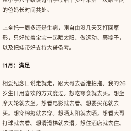
从小学六年级读寄宿学校后十多年来第一次跟空闲
的爸妈长时间共处。
上全托一周多还是生病，刚自由没几天又打回原
形，只好拉着宝宝一起晒太阳、做运动、裹粽子，
以及把娃带好支持大哥备考。
11月：满足
相爱纪念日说走就走，跟大哥去香港拍拖。我的26
岁生日用喜欢的方式度过。想吃零食就去买。想坐
摩天轮就去坐。想看电影就去看。想要买花就去
买。想穿棉拖就去穿。想晒太阳就去晒。想看大哥
打球就去看。想滑滑梯就去滑。想住酒店就去住。