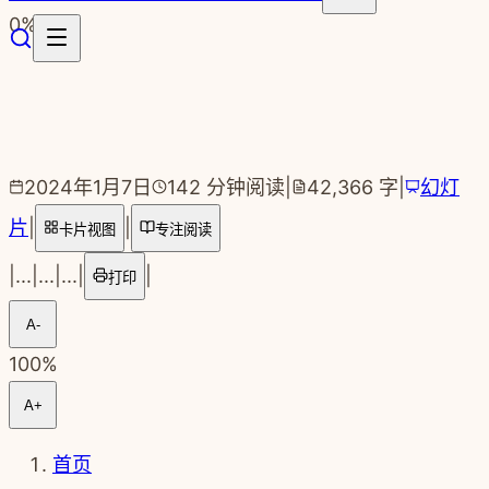
跳转到主要内容
0
%
2024年1月7日
142
分钟阅读
|
42,366
字
|
幻灯
片
|
|
卡片视图
专注阅读
|
...
|
...
|
...
|
|
打印
A-
100
%
A+
首页