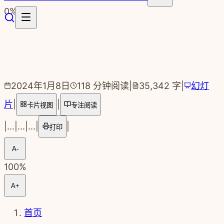
跳转到主要内容
0
%
2024年1月8日
118
分钟阅读
|
35,342
字
|
幻灯
片
|
|
卡片视图
专注阅读
|
...
|
...
|
...
|
|
打印
A-
100
%
A+
首页