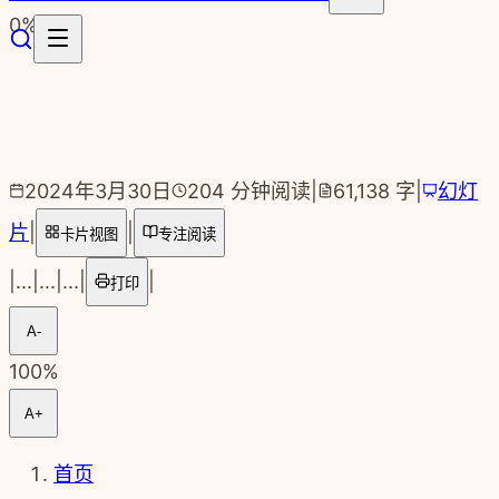
跳转到主要内容
0
%
2024年3月30日
204
分钟阅读
|
61,138
字
|
幻灯
片
|
|
卡片视图
专注阅读
|
...
|
...
|
...
|
|
打印
A-
100
%
A+
首页