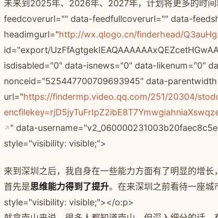
未来到2025年、2026年、2027年，计划将更多的时间释放出
feedcoverurl="" data-feedfullcoverurl="" data-feed
headimgurl="
http://wx.qlogo.cn/finderhead/Q3a
id="export/UzFfAgtgekIEAQAAAAAAxQEZcetHGwA
isdisabled="0" data-isnews="0" data-likenum="0"
nonceid="525447700709693945" data-parentwidth=
url="
https://findermp.video.qq.com/251/20304/sto
encfilekey=rjD5jyTuFrIpZ2ibE8T7YmwgiahniaX
" data-username="v2_060000231003b20faec8c5e
style="visibility: visible;">
来到深圳之后，我自身在一些能力方面有了明显的增长
首先是
思维能力得到了提升
。在来深圳之前看待一座城
style="visibility: visible;"></o:p>
就拿南山来说，很多人都知道南山，但深入细分的话，