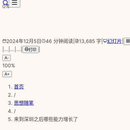
跳转到主要内容
0
%
2024年12月5日
46
分钟阅读
|
13,685
字
|
幻灯片
|
|
...
|
...
|
...
|
|
打印
A-
100
%
A+
首页
/
思想随笔
/
​来到深圳之后哪些能力增长了