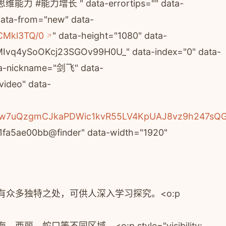
增长 " data-errortips="" data-
 data-from="new" data-
CMkl3TQ/0
" data-height="1080" data-
q4ySoOKcj23SGOv99H0U_" data-index="0" data-
ata-nickname="剑飞" data-
ideo" data-
E3ibcvw7uQzgmCJkaPDWic1kvR55LV4KpUAJ8vz9h247
a5ae00bb@finder" data-width="1920"
有众多独特之处，可供人深入学习探究。
<o:p
海、西丽、蛇口等不同区域。
<o:p style="visibility: