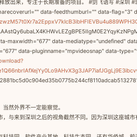
来，专注于长期准备的项目。 #剑飞语写 #深圳 #思维能力 #能力
sharecoverurl="" data-feedthumburl="" data-flag="3"
uHgzwzM57t0Xr7a2EppxV7klcB3ibHFIEVBu4u889WPH3
AAAstQy6ubaLX4KHWvLEZgBPE5IIgM0E2YqyKzNPgMIv
 data-maxwidth="677" data-mediatype="undefined" d
"677" data-pluginname="mpvideosnap" data-type="v
download?
swqze1Q66nbrIAfXejYy0Lo9AHvX3g3JAP7iafJGgLj9
2881bc5d0c904ed35b0775b244cf8110adcab5132781f
，当然外界不一定能察觉。
市，与来到深圳之后的视角截然不同。因为深圳这座城市
有科技园、软件产业基地、科技生态园，还有华侨城、前