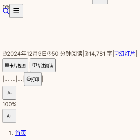
跳转到主要内容
0
%
2024年12月9日
50
分钟阅读
|
14,781
字
|
幻灯片
|
|
卡片视图
专注阅读
|
...
|
...
|
...
|
|
打印
A-
100
%
A+
首页