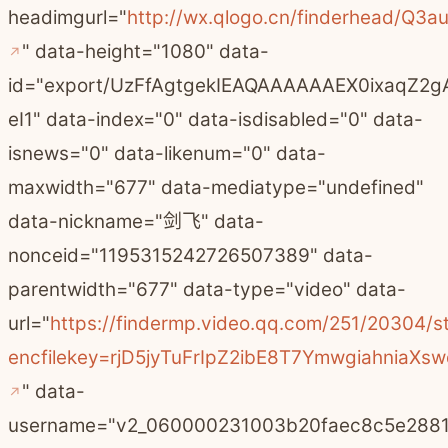
headimgurl="
http://wx.qlogo.cn/finderhead/
" data-height="1080" data-
id="export/UzFfAgtgekIEAQAAAAAAEX0ixaq
eI1" data-index="0" data-isdisabled="0" data-
isnews="0" data-likenum="0" data-
maxwidth="677" data-mediatype="undefined"
data-nickname="剑飞" data-
nonceid="1195315242726507389" data-
parentwidth="677" data-type="video" data-
url="
https://findermp.video.qq.com/251/20304/
encfilekey=rjD5jyTuFrIpZ2ibE8T7Ymwgiahn
" data-
username="v2_060000231003b20faec8c5e2881