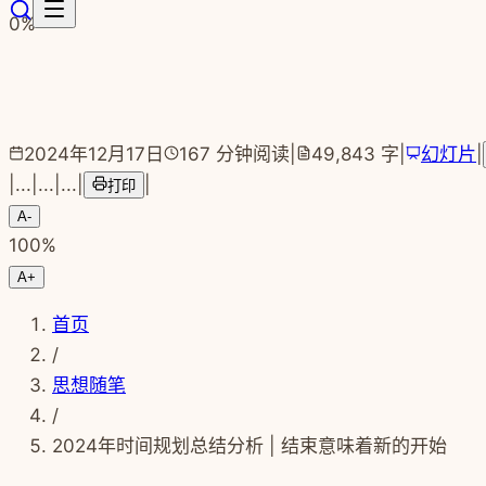
跳转到主要内容
0
%
2024年12月17日
167
分钟阅读
|
49,843
字
|
幻灯片
|
|
...
|
...
|
...
|
|
打印
A-
100
%
A+
首页
/
思想随笔
/
2024年时间规划总结分析 | 结束意味着新的开始