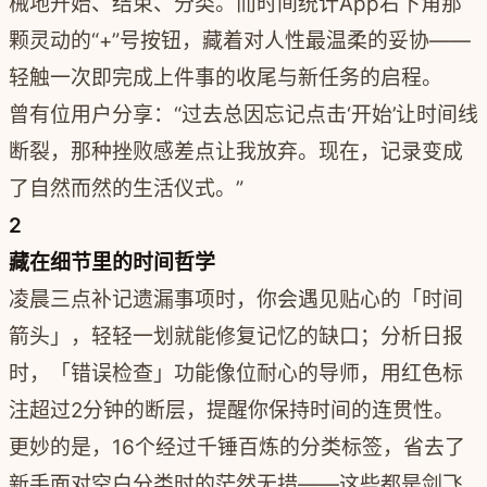
械地开始、结束、分类。而时间统计App右下角那
颗灵动的“+”号按钮，藏着对人性最温柔的妥协——
轻触一次即完成上件事的收尾与新任务的启程。
曾有位用户分享：“过去总因忘记点击‘开始’让时间线
断裂，那种挫败感差点让我放弃。现在，记录变成
了自然而然的生活仪式。”
2
藏在细节里的时间哲学
凌晨三点补记遗漏事项时，你会遇见贴心的「时间
箭头」，轻轻一划就能修复记忆的缺口；分析日报
时，「错误检查」功能像位耐心的导师，用红色标
注超过2分钟的断层，提醒你保持时间的连贯性。
更妙的是，16个经过千锤百炼的分类标签，省去了
新手面对空白分类时的茫然无措——这些都是剑飞