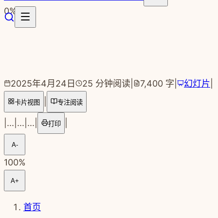
跳转到主要内容
0
%
2025年4月24日
25
分钟阅读
|
7,400
字
|
幻灯片
|
|
卡片视图
专注阅读
|
...
|
...
|
...
|
|
打印
A-
100
%
A+
首页