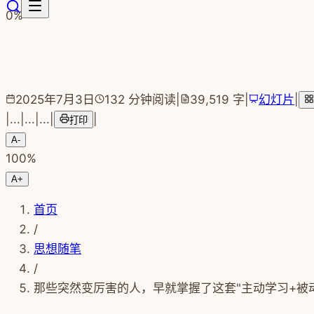
跳转到主要内容
0
%
2025年7月3日
132
分钟阅读
|
39,519
字
|
幻灯片
|
|
...
|
...
|
...
|
|
打印
A-
100
%
A+
首页
/
思想随笔
/
那些突然变厉害的人，早就掌握了这套"主动学习+被