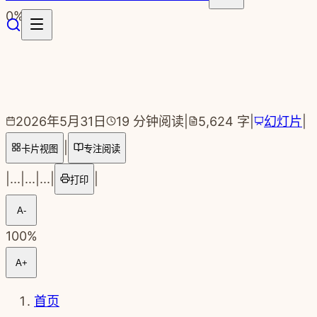
跳转到主要内容
0
%
2026年5月31日
19
分钟阅读
|
5,624
字
|
幻灯片
|
|
卡片视图
专注阅读
|
...
|
...
|
...
|
|
打印
A-
100
%
A+
首页