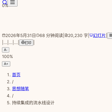
跳转到主要内容
0
%
2026年5月31日
68
分钟阅读
|
20,230
字
|
幻灯片
|
|
...
|
...
|
...
|
|
打印
A-
100
%
A+
首页
/
思想随笔
/
持续集成的流水线设计