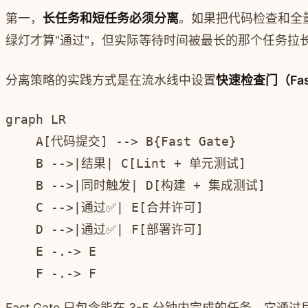
第一，
长任务和短任务必须分离
。如果把代码检查和全
绿灯才算"通过"，但实际等待时间被最长的那个任务拉
分离策略的实践方式是在流水线中设置
快速检查门（Fast
graph LR

    A[代码提交] --> B{Fast Gate}

    B -->|结果| C[Lint + 单元测试]

    B -->|同时触发| D[构建 + 集成测试]

    C -->|通过✅| E[合并许可]

    D -->|通过✅| F[部署许可]

    E -.-> E

Fast Gate 只包含能在 3-5 分钟内完成的任务