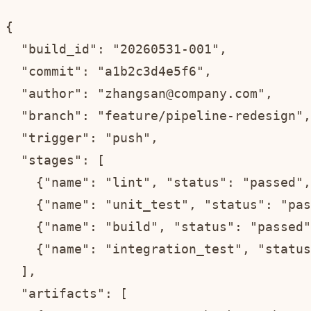
{

  "build_id": "20260531-001",

  "commit": "a1b2c3d4e5f6",

  "author": "zhangsan@company.com",

  "branch": "feature/pipeline-redesign",

  "trigger": "push",

  "stages": [

    {"name": "lint", "status": "passed",
    {"name": "unit_test", "status": "pas
    {"name": "build", "status": "passed"
    {"name": "integration_test", "status
  ],

  "artifacts": [
