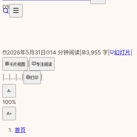
跳转到主要内容
0
%
2026年5月31日
14
分钟阅读
|
3,955
字
|
幻灯片
|
|
卡片视图
专注阅读
|
...
|
...
|
...
|
|
打印
A-
100
%
A+
首页