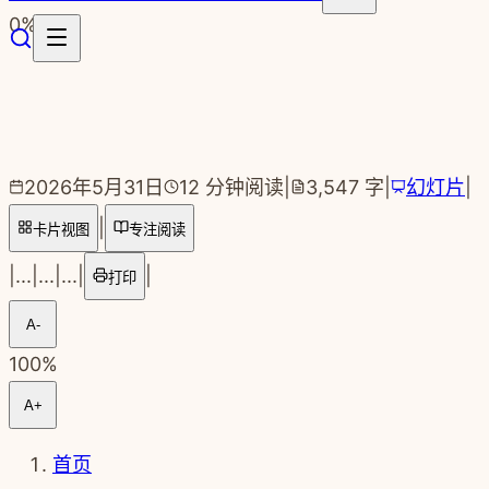
跳转到主要内容
0
%
2026年5月31日
12
分钟阅读
|
3,547
字
|
幻灯片
|
|
卡片视图
专注阅读
|
...
|
...
|
...
|
|
打印
A-
100
%
A+
首页